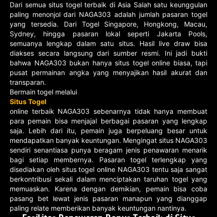
Dari semua situs togel terbaik di Asia Salah satu keunggulan
paling menonjol dari NAGA303 adalah jumlah pasaran togel
yang tersedia. Dari Togel Singapore, Hongkong, Macau,
Sydney, hingga pasaran lokal seperti Jakarta Pools,
semuanya lengkap dalam satu situs. Hasil live draw bisa
diakses secara langsung dari sumber resmi. Ini jadi bukti
bahwa NAGA303 bukan hanya situs togel online biasa, tapi
pusat permainan angka yang menyajikan hasil akurat dan
transparan.
Bermain togel melalui
Situs Togel
online terbaik NAGA303 sebenarnya tidak hanya membuat
para pemain bisa menjajal berbagai pasaran yang lengkap
saja. Lebih dari itu, pemain juga berpeluang besar untuk
mendapatkan banyak keuntungan. Mengingat situs NAGA303
sendiri senantiasa punya beragam jenis penawaran menarik
bagi setiap membernya. Pasaran togel terlengkap yang
disediakan oleh situs togel online NAGA303 tentu saja sangat
berkontribusi sekali dalam menciptakan taruhan togel yang
memuaskan. Karena dengan demikian, pemain bisa coba
pasang bet lewat jenis pasaran manapun yang dianggap
paling relate memberikan banyak keuntungan nantinya.