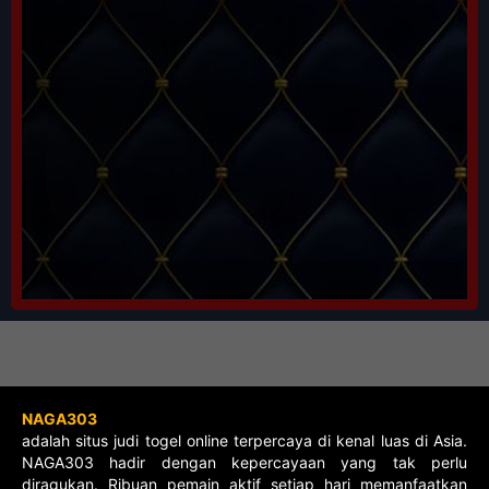
NAGA303
adalah situs judi togel online terpercaya di kenal luas di Asia.
NAGA303 hadir dengan kepercayaan yang tak perlu
diragukan. Ribuan pemain aktif setiap hari memanfaatkan